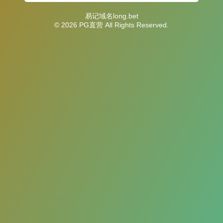
易记域名long.bet
© 2026 PG直营 All Rights Reserved.